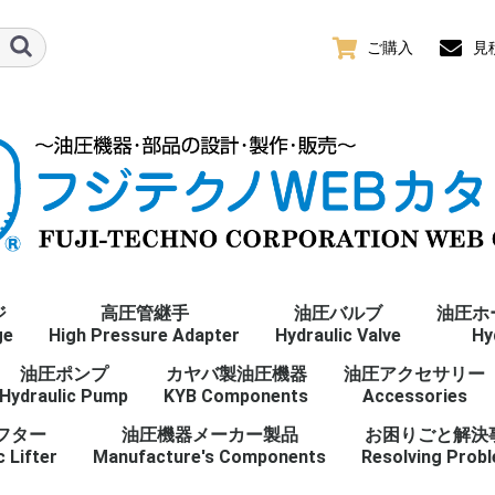
ご購入
見
ジ
高圧管継手
油圧バルブ
油圧ホ
ge
High Pressure Adapter
Hydraulic Valve
Hy
プ
ence
油圧ポンプ
おねじ
おねじ
めねじ(ユニオン)
めねじ(ユニオン)
おねじ
おねじ
めねじ
おねじ
Gねじ
おねじ
めねじ
R/Rcねじ
おねじ
おねじ
めねじ(ユニオン)
めねじ(ユニオン)
おねじ
おねじ
Mねじ
おねじ
めねじ(ユニオン)
おねじ
おねじ
めねじ
おねじ
UNFねじ
おねじ
めねじ
NPTねじ
カヤバ製油圧機器
油圧アクセサリー
ter
ーパね
nge 全て
Hydraulic Pump
オスシート(30°)
メスシート(30°)
オスシート(30°)
メスシート(30°)
O-リングボス
O-リングボス(アジャス
O-リングポート
ORS
管用平行ねじ 全て
R
Rc
管用テーパねじ 全て
オスシート(30°)
メスシート(30°)
オスシート(30°)
メスシート(30°)
O-リングボス
O-リングボス(アジャス
メートルねじ 全て
オスシート(37°)
メスシート(37°)
O-リングボス
O-リングボス(アジャス
O-リングポート
ORS
ユニファイねじ 全て
アメリカ管用テーパね
KYB Components
Accessories
タブル)
タブル)
タブル)
じ 全て
フター
油圧機器メーカー製品
お困りごと解決
c Lifter
Manufacture's Components
Resolving Prob