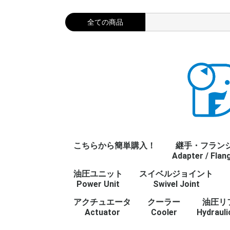
こちらから簡単購入！
継手・フラン
Adapter / Flan
油圧ユニット
スイベルジョイント
プラグ・キャッ
ストレート
エルボ
チーズ
クロス
ステンレス継手
油圧フランジ
JISフランジ
タケノコ
Gねじ
R/Rcねじ
Mねじ
UNFねじ
NPTねじ
参考資料/refer
継手・フランジ
Power Unit
Swivel Joint
Plug/Cap
Straight
Elbow
Tee
Cross
Stainless Adap
Flange
JIS Flange
Barb fitting
管用平行ねじ
管用テーパねじ
メートルねじ
ユニファイねじ
アメリカ管用テ
Adapter / Fla
じ
アクチュエータ
クーラー
油圧リ
Actuator
Cooler
Hydrauli