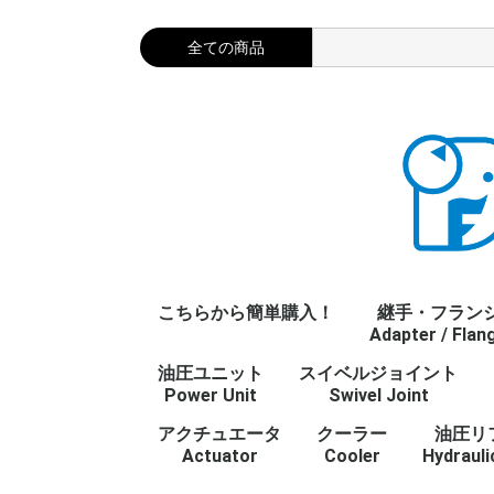
こちらから簡単購入！
継手・フラン
Adapter / Flan
油圧ユニット
スイベルジョイント
プラグ・キャッ
ストレート
エルボ
チーズ
クロス
ステンレス継手
油圧フランジ
JISフランジ
タケノコ
Gねじ
R/Rcねじ
Mねじ
UNFねじ
NPTねじ
参考資料/refer
継手・フランジ
Power Unit
Swivel Joint
Plug/Cap
Straight
Elbow
Tee
Cross
Stainless Adap
Flange
JIS Flange
Barb fitting
管用平行ねじ
管用テーパねじ
メートルねじ
ユニファイねじ
アメリカ管用テ
Adapter / Fla
じ
アクチュエータ
クーラー
油圧リ
Actuator
Cooler
Hydrauli