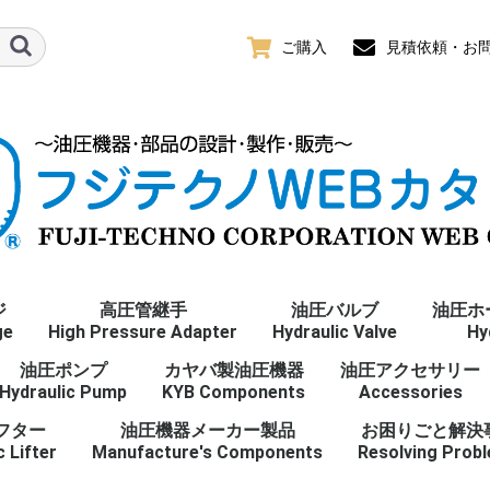
ご購入
見積依頼・お問
ジ
高圧管継手
油圧バルブ
油圧ホ
ge
High Pressure Adapter
Hydraulic Valve
Hy
プ
ence
油圧ポンプ
おねじ
おねじ
めねじ(ユニオン)
めねじ(ユニオン)
おねじ
おねじ
めねじ
おねじ
Gねじ
おねじ
めねじ
R/Rcねじ
おねじ
おねじ
めねじ(ユニオン)
めねじ(ユニオン)
おねじ
おねじ
Mねじ
おねじ
めねじ(ユニオン)
おねじ
おねじ
めねじ
おねじ
UNFねじ
おねじ
めねじ
NPTねじ
カヤバ製油圧機器
油圧アクセサリー
ter
ーパね
nge 全て
Hydraulic Pump
オスシート(30°)
メスシート(30°)
オスシート(30°)
メスシート(30°)
O-リングボス
O-リングボス(アジャス
O-リングポート
ORS
管用平行ねじ 全て
R
Rc
管用テーパねじ 全て
オスシート(30°)
メスシート(30°)
オスシート(30°)
メスシート(30°)
O-リングボス
O-リングボス(アジャス
メートルねじ 全て
オスシート(37°)
メスシート(37°)
O-リングボス
O-リングボス(アジャス
O-リングポート
ORS
ユニファイねじ 全て
アメリカ管用テーパね
KYB Components
Accessories
タブル)
タブル)
タブル)
じ 全て
フター
油圧機器メーカー製品
お困りごと解決
c Lifter
Manufacture's Components
Resolving Prob