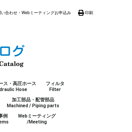
い合わせ・Webミーティングお申込み
印刷
ース・高圧ホース
フィルタ
draulic Hose
Filter
加工部品・配管部品
サクションストレーナ
サクションラインフィ
インラインフィルタ
リターンラインフィル
カートリッジフィルタ
オフラインフィルタ
逆洗フィルター
フィルタ
Machined / Piping parts
Suction strainer
ルタ
In-line filter
タ
Cartridge filter
Off-line filter
Back washing filter
Filter 全て
Suction line filter
Return line filter
事例
Webミーティング
lems
/Meeting