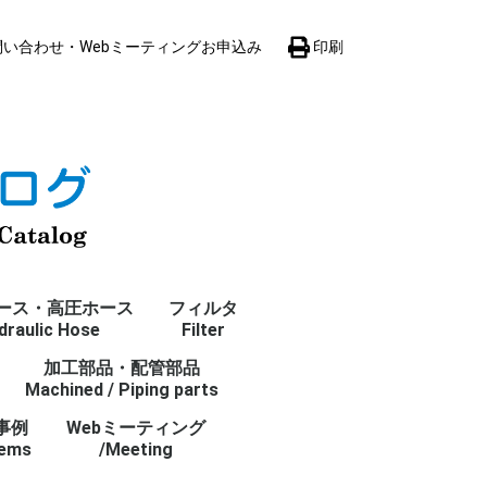
い合わせ・Webミーティングお申込み
印刷
ース・高圧ホース
フィルタ
draulic Hose
Filter
加工部品・配管部品
サクションストレーナ
サクションラインフィ
インラインフィルタ
リターンラインフィル
カートリッジフィルタ
オフラインフィルタ
逆洗フィルター
フィルタ
Machined / Piping parts
Suction strainer
ルタ
In-line filter
タ
Cartridge filter
Off-line filter
Back washing filter
Filter 全て
Suction line filter
Return line filter
事例
Webミーティング
lems
/Meeting