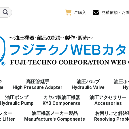
ご購入
見積依頼・お問
ジ
高圧管継手
油圧バルブ
油圧ホ
ge
High Pressure Adapter
Hydraulic Valve
Hy
プ
ence
油圧ポンプ
おねじ
おねじ
めねじ(ユニオン)
めねじ(ユニオン)
おねじ
おねじ
めねじ
おねじ
Gねじ
おねじ
めねじ
R/Rcねじ
おねじ
おねじ
めねじ(ユニオン)
めねじ(ユニオン)
おねじ
おねじ
Mねじ
おねじ
めねじ(ユニオン)
おねじ
おねじ
めねじ
おねじ
UNFねじ
おねじ
めねじ
NPTねじ
カヤバ製油圧機器
油圧アクセサリー
ter
ーパね
nge 全て
Hydraulic Pump
オスシート(30°)
メスシート(30°)
オスシート(30°)
メスシート(30°)
O-リングボス
O-リングボス(アジャス
O-リングポート
ORS
管用平行ねじ 全て
R
Rc
管用テーパねじ 全て
オスシート(30°)
メスシート(30°)
オスシート(30°)
メスシート(30°)
O-リングボス
O-リングボス(アジャス
メートルねじ 全て
オスシート(37°)
メスシート(37°)
O-リングボス
O-リングボス(アジャス
O-リングポート
ORS
ユニファイねじ 全て
アメリカ管用テーパね
KYB Components
Accessories
タブル)
タブル)
タブル)
じ 全て
フター
油圧機器メーカー製品
お困りごと解決
c Lifter
Manufacture's Components
Resolving Prob