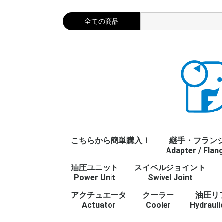
こちらから簡単購入！
継手・フラン
Adapter / Flan
油圧ユニット
スイベルジョイント
プラグ・キャッ
ストレート
エルボ
チーズ
クロス
ステンレス継手
油圧フランジ
JISフランジ
タケノコ
Gねじ
R/Rcねじ
Mねじ
UNFねじ
NPTねじ
参考資料/refer
継手・フランジ
Power Unit
Swivel Joint
Plug/Cap
Straight
Elbow
Tee
Cross
Stainless Adap
Flange
JIS Flange
Barb fitting
管用平行ねじ
管用テーパねじ
メートルねじ
ユニファイねじ
アメリカ管用テ
Adapter / Fla
じ
アクチュエータ
クーラー
油圧リ
Actuator
Cooler
Hydrauli